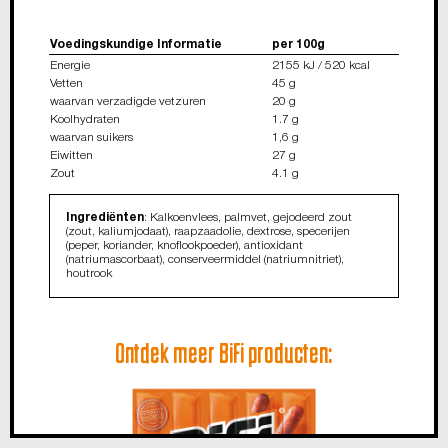
Voedingskundige Informatie
per 100g
Energie
2155 kJ / 520 kcal
Vetten
45 g
waarvan verzadigde vetzuren
20 g
Koolhydraten
1.7 g
waarvan suikers
1,6 g
Eiwitten
27 g
Zout
4.1 g
Ingrediënten
: Kalkoenvlees, palmvet, gejodeerd zout
(zout, kaliumjodaat), raapzaadolie, dextrose, specerijen
(peper, koriander, knoflookpoeder), antioxidant
(natriumascorbaat), conserveermiddel (natriumnitriet),
houtrook
Ontdek meer BiFi producten: