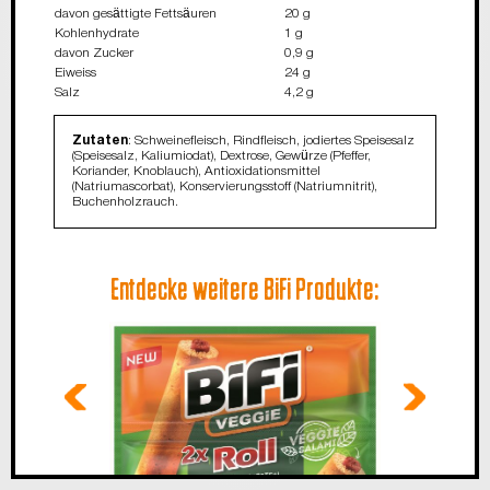
davon gesättigte Fettsäuren
20 g
Kohlenhydrate
1 g
davon Zucker
0,9 g
Eiweiss
24 g
Salz
4,2 g
Zutaten
: Schweinefleisch, Rindfleisch, jodiertes Speisesalz
(Speisesalz, Kaliumiodat), Dextrose, Gewürze (Pfeffer,
Koriander, Knoblauch), Antioxidationsmittel
(Natriumascorbat), Konservierungsstoff (Natriumnitrit),
Buchenholzrauch.
Entdecke weitere BiFi Produkte: